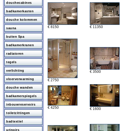
douchecabines
badkamerkasten
douche kolommen
€ 8150
€ 11350
sauna
buiten Spa
badkamerkranen
radiatoren
tegels
verlichting
€ 3500
vloerverwarming
€ 2750
douche wanden
badkamerspiegels
inbouwreservoirs
€ 4250
€ 1600
toiletzittingen
badtextiel
urinoirs