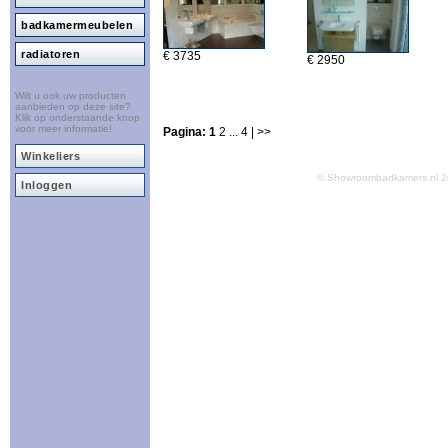
badkamermeubelen
radiatoren
€ 3735
€ 2950
Wilt u ook uw producten
aanbieden op deze site?
Klik op onderstaande knop
voor meer informatie!
Pagina:
1
2
...
4
| >>
Winkeliers
© Showroombadkamers.nl
Inloggen