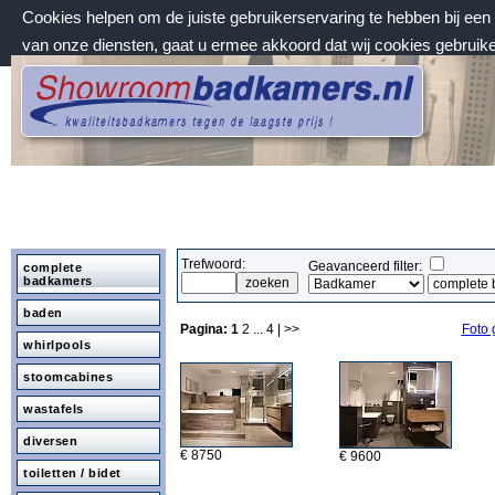
Cookies helpen om de juiste gebruikerservaring te hebben bij ee
van onze diensten, gaat u ermee akkoord dat wij cookies gebruik
zaterdag 8 augustus 2026, 20:14 uur
Welkom bij Showroombadkamers.nl
Trefwoord:
Geavanceerd filter:
complete
badkamers
baden
Pagina:
1
2
...
4
| >>
Foto 
whirlpools
stoomcabines
wastafels
diversen
€ 8750
€ 9600
toiletten / bidet