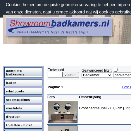
Cookies helpen om de juiste gebruikerservaring te hebben bij ee
van onze diensten, gaat u ermee akkoord dat wij cookies gebruik
donderdag 6 augustus 2026, 06:13 uur
Welkom bij Showroombadkamers.nl
Trefwoord:
Geavanceerd filter:
complete
badkamers
baden
Pagina:
1
Foto 
whirlpools
Foto
Omschrijving
stoomcabines
Groot badmeubel 210,5 cm [122
wastafels
diversen
toiletten / bidet