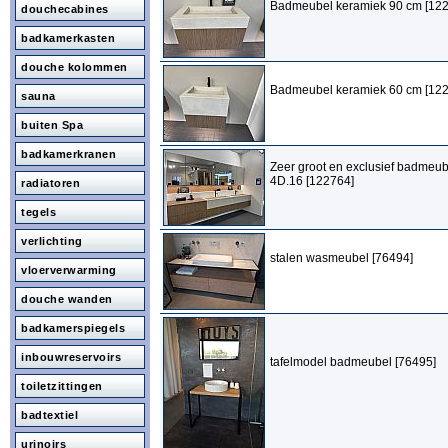
Badmeubel keramiek 90 cm [12
douchecabines
badkamerkasten
douche kolommen
Badmeubel keramiek 60 cm [12
sauna
buiten Spa
badkamerkranen
Zeer groot en exclusief badmeub
4D.16 [122764]
radiatoren
tegels
verlichting
stalen wasmeubel [76494]
vloerverwarming
douche wanden
badkamerspiegels
inbouwreservoirs
tafelmodel badmeubel [76495]
toiletzittingen
badtextiel
urinoirs