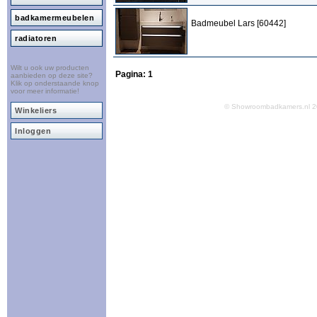
badkamermeubelen
Badmeubel Lars [60442]
radiatoren
Wilt u ook uw producten
Pagina:
1
aanbieden op deze site?
Klik op onderstaande knop
voor meer informatie!
© Showroombadkamers.nl
Winkeliers
Inloggen