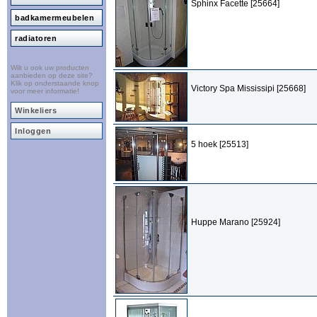
Sphinx Facette [25664]
badkamermeubelen
radiatoren
Wilt u ook uw producten
aanbieden op deze site?
Klik op onderstaande knop
Victory Spa Mississipi [25668]
voor meer informatie!
Winkeliers
Inloggen
5 hoek [25513]
Huppe Marano [25924]