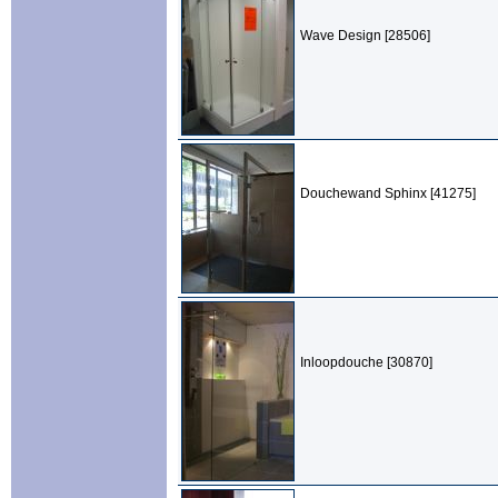
Wave Design [28506]
Douchewand Sphinx [41275]
Inloopdouche [30870]