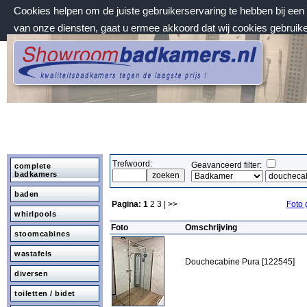
Cookies helpen om de juiste gebruikerservaring te hebben bij ee
van onze diensten, gaat u ermee akkoord dat wij cookies gebruik
vrijdag 7 augustus 2026, 16:05 uur
Welkom bij Showroombadkamers.nl
Trefwoord:
Geavanceerd filter:
complete
badkamers
baden
Pagina:
1
2
3
| >>
Foto 
whirlpools
Foto
Omschrijving
stoomcabines
wastafels
Douchecabine Pura [122545]
diversen
toiletten / bidet