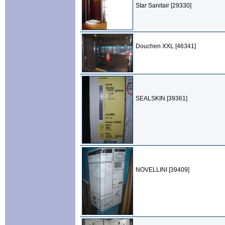
Star Sanitair [29330]
Douchen XXL [46341]
SEALSKIN [39361]
NOVELLINI [39409]