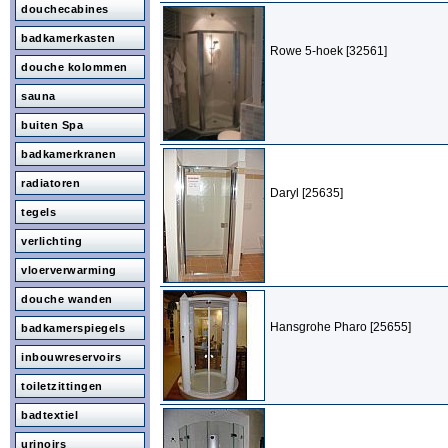
douchecabines
badkamerkasten
Rowe 5-hoek [32561]
douche kolommen
sauna
buiten Spa
badkamerkranen
radiatoren
Daryl [25635]
tegels
verlichting
vloerverwarming
douche wanden
Hansgrohe Pharo [25655]
badkamerspiegels
inbouwreservoirs
toiletzittingen
badtextiel
urinoirs