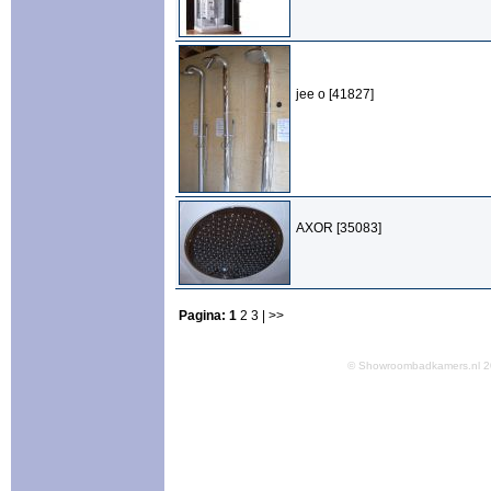
jee o [41827]
AXOR [35083]
Pagina:
1
2
3
| >>
© Showroombadkamers.nl