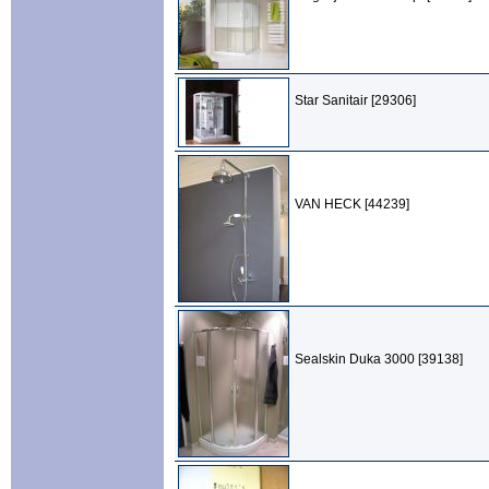
Star Sanitair [29306]
VAN HECK [44239]
Sealskin Duka 3000 [39138]