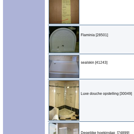
Flaminia [28501]
sealskin [41243]
Luxe douche opstelling [30049]
Degelijke hoekinstap [74899]