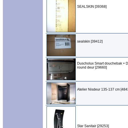
SEALSKIN [39368]
sealskin [39412]
Duscholux Smart douchebak + D
round deur [29660]
Atelier Nisdeur 135-137 cm [484
Star Sanitair [29253]