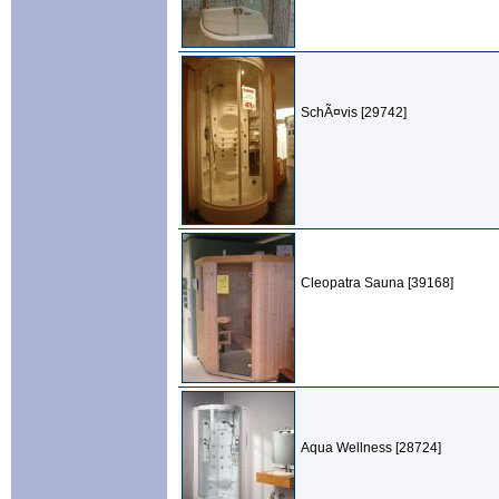
SchÃ¤vis [29742]
Cleopatra Sauna [39168]
Aqua Wellness [28724]