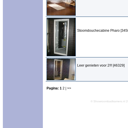
Stoomdouchecabine Pharo [345
Leer genieten voor 2!!! [46329]
Pagina:
1
2
| >>
© Showroombadkamers.nl