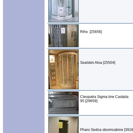
Riho [25656]
Sealskin Aloa [25504]
Cleopatra Sigma line Castalia
95 [29659]
Pharo Sedna stoomcabine [3916