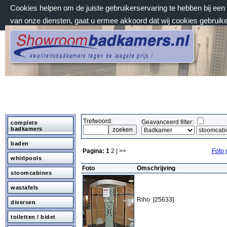
Cookies helpen om de juiste gebruikerservaring te hebben bij ee
van onze diensten, gaat u ermee akkoord dat wij cookies gebruik
zaterdag 8 augustus 2026, 14:55 uur
Welkom bij Showroombadkamers.nl
Trefwoord:
Geavanceerd filter:
complete
badkamers
baden
Pagina:
1
2
| >>
Foto 
whirlpools
Foto
Omschrijving
stoomcabines
wastafels
Riho [25633]
diversen
toiletten / bidet