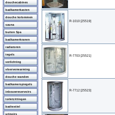
douchecabines
badkamerkasten
douche kolommen
R-1010 [25519]
sauna
buiten Spa
badkamerkranen
radiatoren
tegels
R-7703 [25521]
verlichting
vloerverwarming
douche wanden
badkamerspiegels
R-7712 [25523]
inbouwreservoirs
toiletzittingen
badtextiel
urinoirs