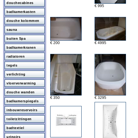
douchecabines
€ 995
badkamerkasten
douche kolommen
sauna
buiten Spa
€ 200
€ 4995
badkamerkranen
radiatoren
tegels
verlichting
vloerverwarming
douche wanden
€ 350
€ 3295
badkamerspiegels
inbouwreservoirs
toiletzittingen
badtextiel
urinoirs