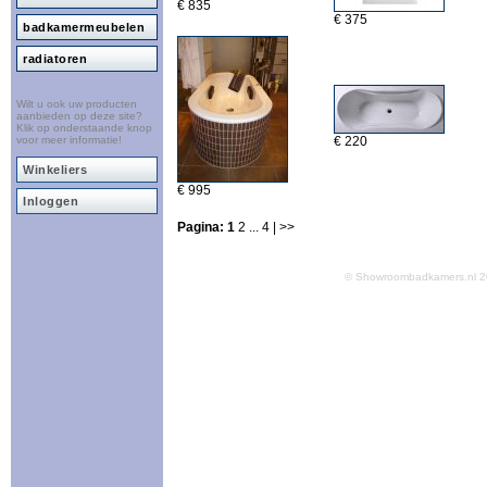
€ 835
€ 375
badkamermeubelen
radiatoren
Wilt u ook uw producten
aanbieden op deze site?
Klik op onderstaande knop
voor meer informatie!
€ 220
Winkeliers
€ 995
Inloggen
Pagina:
1
2
...
4
| >>
© Showroombadkamers.nl