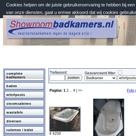
Cookies helpen om de juiste gebruikerservaring te hebben bij ee
van onze diensten, gaat u ermee akkoord dat wij cookies gebruik
donderdag 6 augustus 2026, 04:51 uur
Welkom bij Showroombadkamers.nl
Trefwoord:
Geavanceerd filter:
complete
badkamers
baden
Pagina:
1
2
...
4
| >>
Foto 
whirlpools
stoomcabines
wastafels
diversen
toiletten / bidet
€ 4250