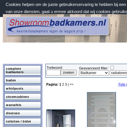
Cookies helpen om de juiste gebruikerservaring te hebben bij ee
van onze diensten, gaat u ermee akkoord dat wij cookies gebruik
vrijdag 7 augustus 2026, 13:00 uur
Welkom bij Showroombadkamers.nl
Trefwoord:
Geavanceerd filter:
complete
badkamers
baden
Pagina:
1
2
3
| >>
Foto 
whirlpools
stoomcabines
wastafels
diversen
toiletten / bidet