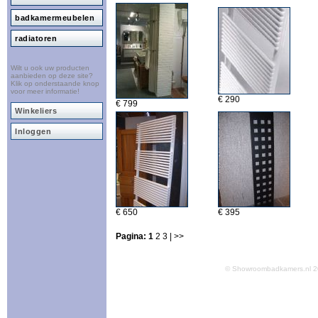
badkamermeubelen
radiatoren
Wilt u ook uw producten
aanbieden op deze site?
Klik op onderstaande knop
voor meer informatie!
€ 290
€ 799
Winkeliers
Inloggen
€ 650
€ 395
Pagina:
1
2
3
| >>
© Showroombadkamers.nl