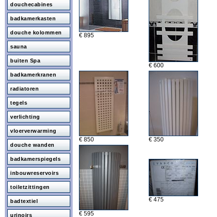
douchecabines
badkamerkasten
douche kolommen
€ 895
sauna
buiten Spa
€ 600
badkamerkranen
radiatoren
tegels
verlichting
vloerverwarming
€ 850
€ 350
douche wanden
badkamerspiegels
inbouwreservoirs
toiletzittingen
€ 475
badtextiel
€ 595
urinoirs