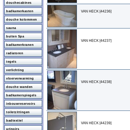
douchecabines
badkamerkasten
VAN HECK [44236]
douche kolommen
sauna
buiten Spa
VAN HECK [44237]
badkamerkranen
radiatoren
tegels
verlichting
vloerverwarming
VAN HECK [44238]
douche wanden
badkamerspiegels
inbouwreservoirs
toiletzittingen
badtextiel
VAN HECK [44239]
urinoirs