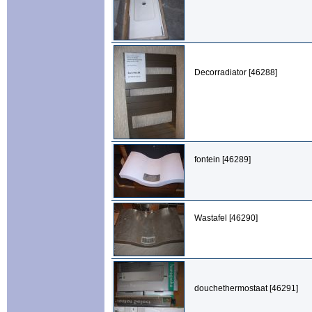
Decorradiator [46288]
fontein [46289]
Wastafel [46290]
douchethermostaat [46291]