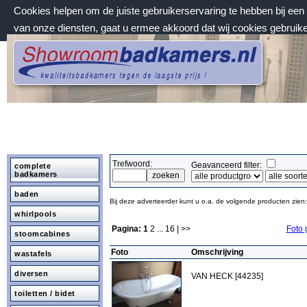
Cookies helpen om de juiste gebruikerservaring te hebben bij ee
van onze diensten, gaat u ermee akkoord dat wij cookies gebruik
donderdag 6 augustus 2026, 06:43 uur
Welkom bij Showroombadkamers.nl
Trefwoord:
Geavanceerd filter:
complete
badkamers
baden
Bij deze adverteerder kunt u o.a. de volgende producten zien:
whirlpools
Pagina:
1
2
...
16
| >>
Foto 
stoomcabines
Foto
Omschrijving
wastafels
diversen
VAN HECK [44235]
toiletten / bidet