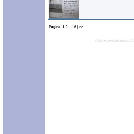
Pagina:
1
2
...
16
| >>
© Showroombadkamers.nl