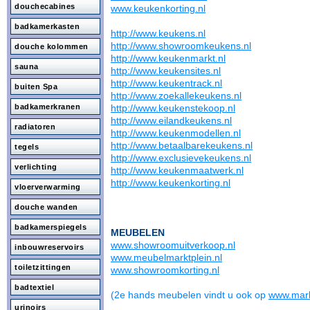
douchecabines
www.keukenkorting.nl
badkamerkasten
http://www.keukens.nl
http://www.showroomkeukens.nl
douche kolommen
http://www.keukenmarkt.nl
sauna
http://www.keukensites.nl
http://www.keukentrack.nl
buiten Spa
http://www.zoekallekeukens.nl
badkamerkranen
http://www.keukenstekoop.nl
http://www.eilandkeukens.nl
radiatoren
http://www.keukenmodellen.nl
http://www.betaalbarekeukens.nl
tegels
http://www.exclusievekeukens.nl
verlichting
http://www.keukenmaatwerk.nl
http://www.keukenkorting.nl
vloerverwarming
douche wanden
badkamerspiegels
MEUBELEN
www.showroomuitverkoop.nl
inbouwreservoirs
www.meubelmarktplein.nl
toiletzittingen
www.showroomkorting.nl
badtextiel
(2e hands meubelen vindt u ook op
www.mark
urinoirs