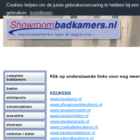
Cookies helpen om de juiste gebruikerservaring te hebben bij ee
gebruiken.
Instellingen
vrijdag 7 augustus 2026, 06:55 uur
Welkom bij Showroombadkamers.nl
complete
Klik op onderstaande links voor nog meer
badkamers
baden
KEUKENS
whirlpools
www.keukens.nl
www.showroomkeukens.nl
stoomcabines
www.keukenmarkt.nl
www.keukensites.nl
wastafels
www.keukentrack.nl
diversen
www.zoekallekeukens.nl
www.keukenstekoop.nl
toiletten / bidet
www.eilandkeukens.nl