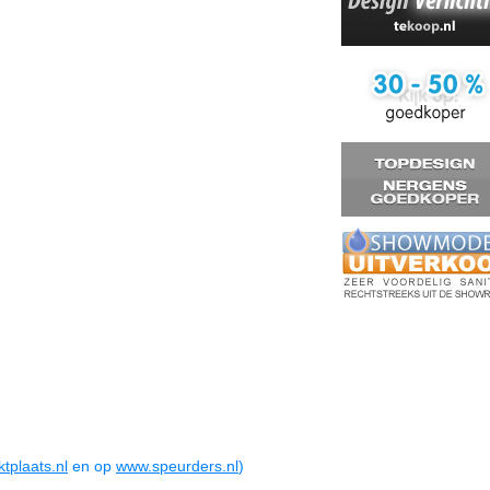
tplaats.nl
en op
www.speurders.nl
)