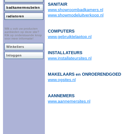
SANITAIR
badkamermeubelen
www.showroombadkamers.nl
www.showmodeluitverkoop.nl
radiatoren
Wilt u ook uw producten
COMPUTERS
aanbieden op deze site?
Klik op onderstaande knop
www.gebruiktelaptop.nl
voor meer informatie!
Winkeliers
INSTALLATEURS
Inloggen
www.installateursites.nl
MAKELAARS en ONROERENDGOED
www.ogsites.nl
AANNEMERS
www.aannemersites.nl