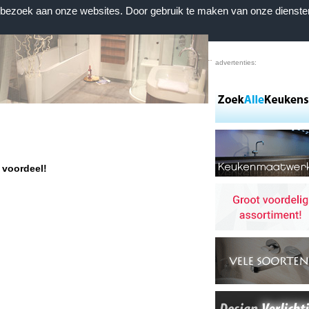
n bezoek aan onze websites. Door gebruik te maken van onze dienste
Home
|
Voorwaarden
|
Contact
|
Favorieten
advertenties:
 voordeel!