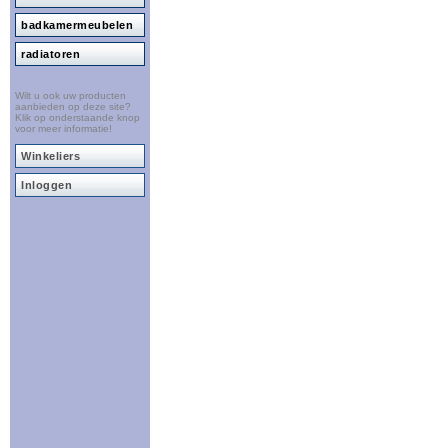
badkamermeubelen
radiatoren
Wilt u ook uw producten
aanbieden op deze site?
Klik op onderstaande knop
voor meer informatie!
Winkeliers
Inloggen