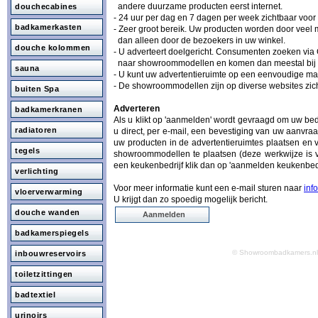
andere duurzame producten eerst internet.
douchecabines
- 24 uur per dag en 7 dagen per week zichtbaar voo
badkamerkasten
- Zeer groot bereik. Uw producten worden door vee
dan alleen door de bezoekers in uw winkel.
douche kolommen
- U adverteert doelgericht. Consumenten zoeken via
naar showroommodellen en komen dan meestal bij 
sauna
- U kunt uw advertentieruimte op een eenvoudige man
- De showroommodellen zijn op diverse websites zich
buiten Spa
Adverteren
badkamerkranen
Als u klikt op 'aanmelden' wordt gevraagd om uw be
radiatoren
u direct, per e-mail, een bevestiging van uw aanvraa
uw producten in de advertentieruimtes plaatsen en 
tegels
showroommodellen te plaatsen (deze werkwijze is v
een keukenbedrijf klik dan op 'aanmelden keukenbedr
verlichting
Voor meer informatie kunt een e-mail sturen naar
inf
vloerverwarming
U krijgt dan zo spoedig mogelijk bericht.
douche wanden
Aanmelden
badkamerspiegels
© Showroombadkamers.
inbouwreservoirs
toiletzittingen
badtextiel
urinoirs