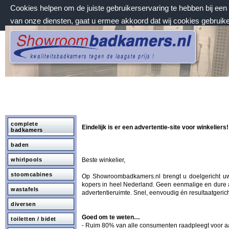
Cookies helpen om de juiste gebruikerservaring te hebben bij ee
van onze diensten, gaat u ermee akkoord dat wij cookies gebruik
vrijdag 7 augustus 2026, 23:38 uur
Welkom bij Showroombadkamers.nl
complete
Eindelijk is er een advertentie-site voor winkeliers!
badkamers
baden
whirlpools
Beste winkelier,
stoomcabines
Op Showroombadkamers.nl brengt u doelgericht u
kopers in heel Nederland. Geen eenmalige en dure 
wastafels
advertentieruimte. Snel, eenvoudig én resultaatgerich
diversen
Goed om te weten…
toiletten / bidet
- Ruim 80% van alle consumenten raadpleegt voor 