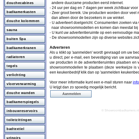
andere duurzame producten eerst internet.
douchecabines
- 24 uur per dag en 7 dagen per week zichtbaar voo
badkamerkasten
- Zeer groot bereik. Uw producten worden door vee
dan alleen door de bezoekers in uw winkel.
douche kolommen
- U adverteert doelgericht. Consumenten zoeken via
naar showroommodellen en komen dan meestal bij 
sauna
- U kunt uw advertentieruimte op een eenvoudige man
- De showroommodellen zijn op diverse websites zich
buiten Spa
Adverteren
badkamerkranen
Als u klikt op 'aanmelden' wordt gevraagd om uw be
radiatoren
u direct, per e-mail, een bevestiging van uw aanvraa
uw producten in de advertentieruimtes plaatsen en 
tegels
showroommodellen te plaatsen (deze werkwijze is v
een keukenbedrijf klik dan op 'aanmelden keukenbedr
verlichting
Voor meer informatie kunt een e-mail sturen naar
inf
vloerverwarming
U krijgt dan zo spoedig mogelijk bericht.
douche wanden
Aanmelden
badkamerspiegels
© Showroombadkamers.
inbouwreservoirs
toiletzittingen
badtextiel
urinoirs