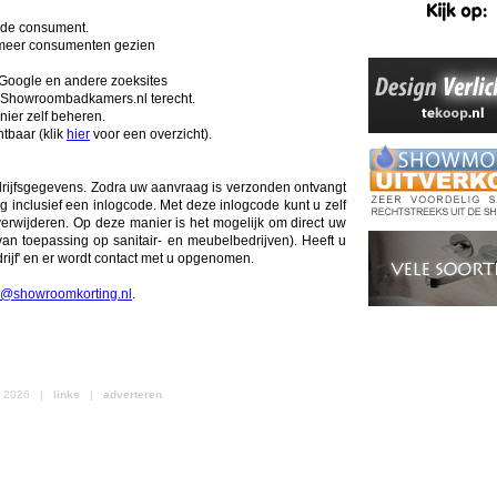
r de consument.
l meer consumenten gezien
 Google en andere zoeksites
Showroombadkamers.nl terecht.
ier zelf beheren.
tbaar (klik
hier
voor een overzicht).
drijfsgegevens. Zodra uw aanvraag is verzonden ontvangt
g inclusief een inlogcode. Met deze inlogcode kunt u zelf
verwijderen. Op deze manier is het mogelijk om direct uw
an toepassing op sanitair- en meubelbedrijven). Heeft u
ijf' en er wordt contact met u opgenomen.
o@showroomkorting.nl
.
nl 2026 |
links
|
adverteren