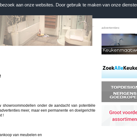
n bezoek aan onze websites. Door gebruik te maken van onze dienste
Home
|
Voorwaarden
|
Contact
|
Favorieten
advertenties:
!
w showroommodellen onder de aandacht van potentiële
advertenties meer, maar een permanente en doelgerichte
t !
aankoop van meubelen en