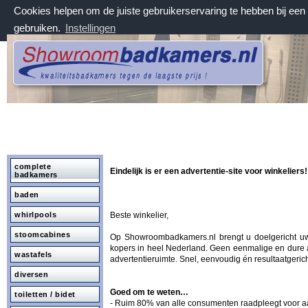
Cookies helpen om de juiste gebruikerservaring te hebben bij ee
gebruiken.
Instellingen
vrijdag 7 augustus 2026, 21:40 uur
Welkom bij Showroombadkamers.nl
complete
Eindelijk is er een advertentie-site voor winkeliers!
badkamers
baden
whirlpools
Beste winkelier,
stoomcabines
Op Showroombadkamers.nl brengt u doelgericht u
kopers in heel Nederland. Geen eenmalige en dure 
wastafels
advertentieruimte. Snel, eenvoudig én resultaatgerich
diversen
Goed om te weten…
toiletten / bidet
- Ruim 80% van alle consumenten raadpleegt voor 