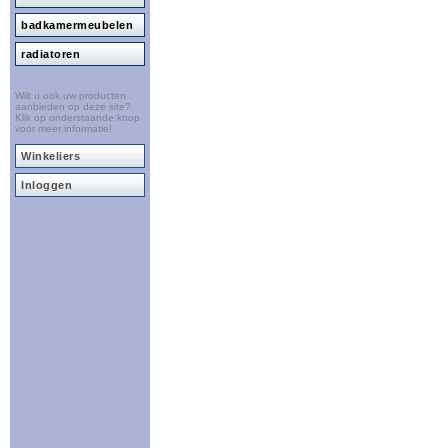
badkamermeubelen
radiatoren
Wilt u ook uw producten
aanbieden op deze site?
Klik op onderstaande knop
voor meer informatie!
Winkeliers
Inloggen