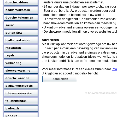
andere duurzame producten eerst internet.
douchecabines
- 24 uur per dag en 7 dagen per week zichtbaar voo
badkamerkasten
- Zeer groot bereik. Uw producten worden door vee
dan alleen door de bezoekers in uw winkel.
douche kolommen
- U adverteert doelgericht. Consumenten zoeken via
naar showroommodellen en komen dan meestal bij 
sauna
- U kunt uw advertentieruimte op een eenvoudige man
- De showroommodellen zijn op diverse websites zich
buiten Spa
Adverteren
badkamerkranen
Als u klikt op 'aanmelden' wordt gevraagd om uw be
radiatoren
u direct, per e-mail, een bevestiging van uw aanvraa
uw producten in de advertentieruimtes plaatsen en 
tegels
showroommodellen te plaatsen (deze werkwijze is v
een keukenbedrijf klik dan op 'aanmelden keukenbedr
verlichting
Voor meer informatie kunt een e-mail sturen naar
inf
vloerverwarming
U krijgt dan zo spoedig mogelijk bericht.
douche wanden
Aanmelden
badkamerspiegels
© Showroombadkamers.
inbouwreservoirs
toiletzittingen
badtextiel
urinoirs