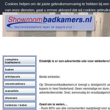
Cookies helpen om de juiste gebruikerservaring te hebben bij ee
van onze diensten, gaat u ermee akkoord dat wij cookies gebruik
donderdag 6 augustus 2026, 19:40 uur
Welkom bij Showroombadkamers.nl
complete
Eindelijk is er een advertentie-site voor winkeliers!
badkamers
baden
whirlpools
Beste winkelier,
stoomcabines
Op Showroombadkamers.nl brengt u doelgericht u
kopers in heel Nederland. Geen eenmalige en dure 
wastafels
advertentieruimte. Snel, eenvoudig én resultaatgerich
diversen
Goed om te weten…
toiletten / bidet
- Ruim 80% van alle consumenten raadpleegt voor 