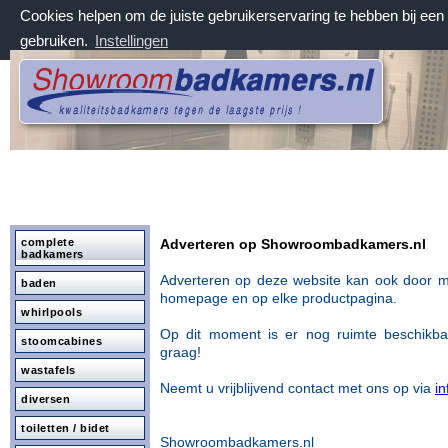
Cookies helpen om de juiste gebruikerservaring te hebben bij ee
gebruiken.
Instellingen
zaterdag 8 augustus 2026, 08:13 uur
Welkom bij Showroombadkamers.nl
complete
Adverteren op Showroombadkamers.nl
badkamers
Adverteren op deze website kan ook door m
baden
homepage en op
elke productpagina.
whirlpools
Op dit moment is er nog ruimte beschikb
stoomcabines
graag!
wastafels
Neemt u vrijblijvend contact met ons op via
i
diversen
toiletten / bidet
Showroombadkamers.nl