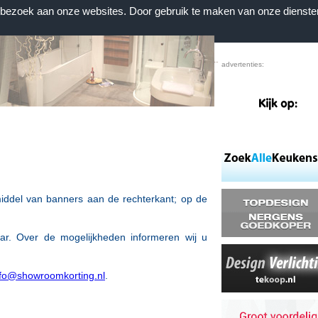
n bezoek aan onze websites. Door gebruik te maken van onze dienste
Home
|
Voorwaarden
|
Contact
|
Favorieten
advertenties:
iddel van banners aan de rechterkant; op de
aar.
Over de mogelijkheden informeren wij u
nfo@showroomkorting.nl
.