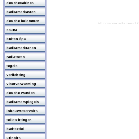
douchecabines
badkamerkasten
douche kolommen
© Showroombadkamers.nl
sauna
buiten Spa
badkamerkranen
radiatoren
tegels
verlichting
vloerverwarming
douche wanden
badkamerspiegels
inbouwreservoirs
toiletzittingen
badtextiel
urinoirs