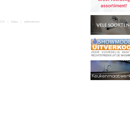
 2026 |
links
|
adverteren