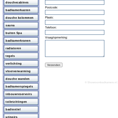
douchecabines
Postcode:
badkamerkasten
Plaats:
douche kolommen
sauna
Telefoon:
buiten Spa
Vraag/opmerking:
badkamerkranen
radiatoren
tegels
verlichting
vloerverwarming
douche wanden
© Showroombadkamers.n
badkamerspiegels
inbouwreservoirs
toiletzittingen
badtextiel
urinoirs