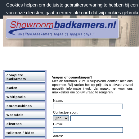
Cookies helpen om de juiste gebruikerservaring te hebben bij ee
van onze diensten, gaat u ermee akkoord dat wij cookies gebruik
zaterdag 8 augustus 2026, 05:24 uur
Welkom bij Showroombadkamers.nl
complete
Vragen of opmerkingen?
badkamers
Met dit formulier kunt u vrijblijvend contact met ons
opnemen. Wij stellen het op prijs als u alvast zoveel
baden
mogelijk informatie invult; dat maakt het voor ons
makkelijker om op uw vraag te reageren.
whirlpools
Naam:
stoomcabines
Contactpersoon:
wastafels
diversen
E-mail:
toiletten / bidet
Adres: