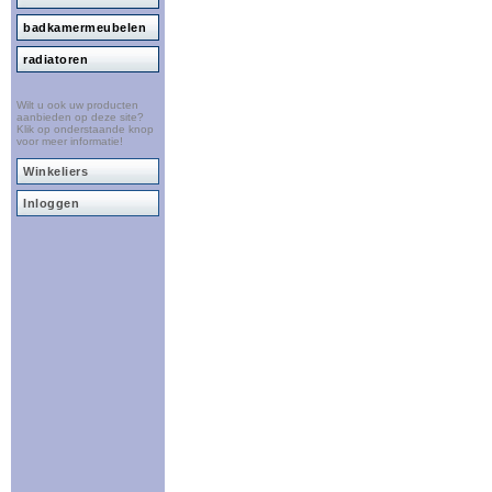
badkamermeubelen
radiatoren
Wilt u ook uw producten
aanbieden op deze site?
Klik op onderstaande knop
voor meer informatie!
Winkeliers
Inloggen