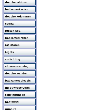
douchecabines
badkamerkasten
douche kolommen
sauna
buiten Spa
badkamerkranen
radiatoren
tegels
verlichting
vloerverwarming
douche wanden
badkamerspiegels
inbouwreservoirs
toiletzittingen
badtextiel
urinoirs