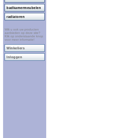
badkamermeubelen
radiatoren
Wilt u ook uw producten
aanbieden op deze site?
Klik op onderstaande knop
voor meer informatie!
Winkeliers
Inloggen