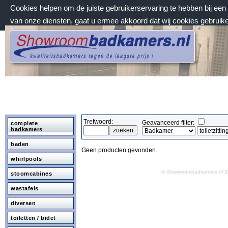
Cookies helpen om de juiste gebruikerservaring te hebben bij ee
van onze diensten, gaat u ermee akkoord dat wij cookies gebruik
maandag 10 augustus 2026, 14:04 uur
Welkom bij Showroombadkamers.nl
Trefwoord:
Geavanceerd filter:
complete
badkamers
baden
Geen producten gevonden.
whirlpools
© Showroombadkamers.nl
stoomcabines
wastafels
diversen
toiletten / bidet