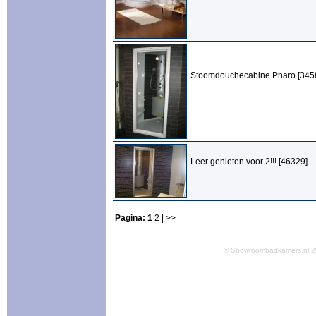
Stoomdouchecabine Pharo [345
Leer genieten voor 2!!! [46329]
Pagina:
1
2
| >>
© Showroombadkamers.nl