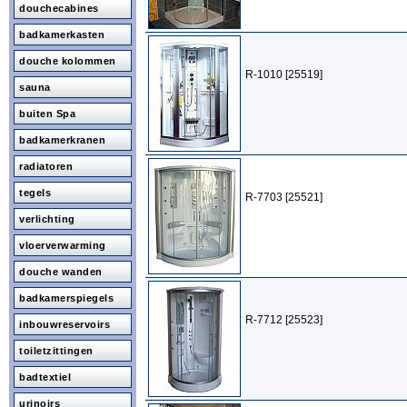
douchecabines
badkamerkasten
douche kolommen
R-1010 [25519]
sauna
buiten Spa
badkamerkranen
radiatoren
tegels
R-7703 [25521]
verlichting
vloerverwarming
douche wanden
badkamerspiegels
R-7712 [25523]
inbouwreservoirs
toiletzittingen
badtextiel
urinoirs