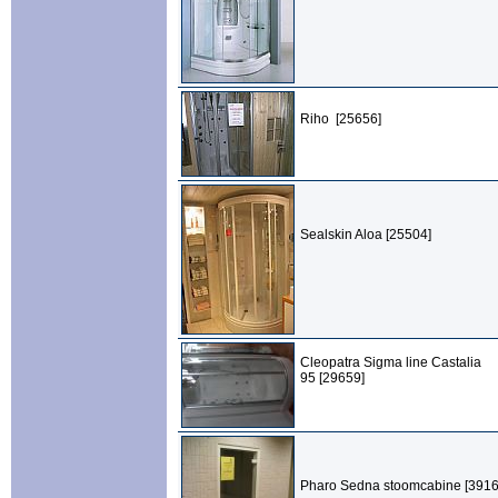
Riho [25656]
Sealskin Aloa [25504]
Cleopatra Sigma line Castalia
95 [29659]
Pharo Sedna stoomcabine [3916