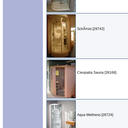
SchÃ¤vis [29742]
Cleopatra Sauna [39168]
Aqua Wellness [28724]