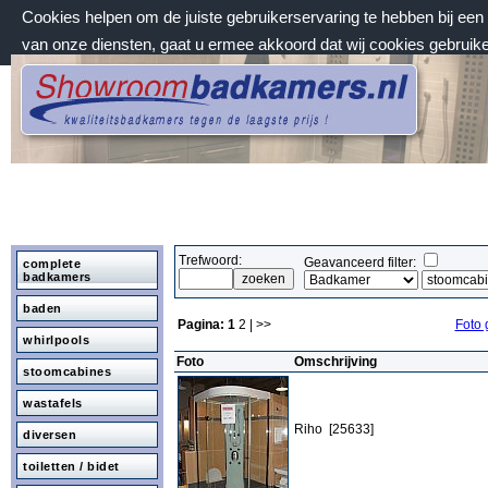
Cookies helpen om de juiste gebruikerservaring te hebben bij ee
van onze diensten, gaat u ermee akkoord dat wij cookies gebruik
zaterdag 8 augustus 2026, 09:45 uur
Welkom bij Showroombadkamers.nl
Trefwoord:
Geavanceerd filter:
complete
badkamers
baden
Pagina:
1
2
| >>
Foto 
whirlpools
Foto
Omschrijving
stoomcabines
wastafels
Riho [25633]
diversen
toiletten / bidet