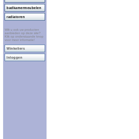
badkamermeubelen
radiatoren
Wilt u ook uw producten
aanbieden op deze site?
Klik op onderstaande knop
voor meer informatie!
Winkeliers
Inloggen