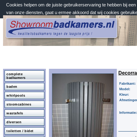
Cookies helpen om de juiste gebruikerservaring te hebben bij ee
van onze diensten, gaat u ermee akkoord dat wij cookies gebruik
zondag 9 augustus 2026, 08:44 uur
Welkom bij Showroombadkamers.nl
Decorra
complete
badkamers
Fabrikant:
baden
Model:
Kleur:
whirlpools
Afmetinge
stoomcabines
Informatie:
wastafels
diversen
toiletten / bidet