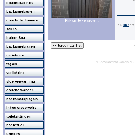
M
douchecabines
badkamerkasten
douche kolommen
Klik om te vergroten.
Klik
hier
om a
sauna
buiten Spa
v
badkamerkranen
radiatoren
© Showroombadkamers.nl
tegels
verlichting
vloerverwarming
douche wanden
badkamerspiegels
inbouwreservoirs
toiletzittingen
badtextiel
urinoirs