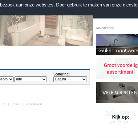
n bezoek aan onze websites. Door gebruik te maken van onze dienste
Home
|
Voorwaarden
|
Contact
|
Favorieten
advertenties:
Sortering:
 2026 |
links
|
adverteren