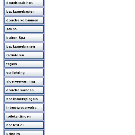
douchecabines
badkamerkasten
douche kolommen
sauna
buiten Spa
badkamerkranen
radiatoren
tegels
verlichting
vloerverwarming
douche wanden
badkamerspiegels
inbouwreservoirs
toiletzittingen
badtextiel
urinoirs