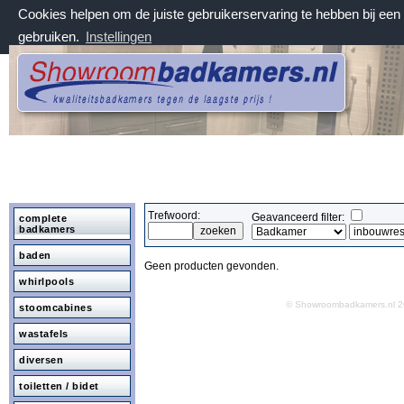
Cookies helpen om de juiste gebruikerservaring te hebben bij ee
gebruiken.
Instellingen
zaterdag 8 augustus 2026, 01:53 uur
Welkom bij Showroombadkamers.nl
Trefwoord:
Geavanceerd filter:
complete
badkamers
baden
Geen producten gevonden.
whirlpools
© Showroombadkamers.nl
stoomcabines
wastafels
diversen
toiletten / bidet