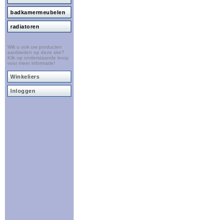
badkamermeubelen
radiatoren
Wilt u ook uw producten
aanbieden op deze site?
Klik op onderstaande knop
voor meer informatie!
Winkeliers
Inloggen