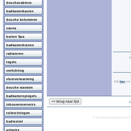
douchecabines
badkamerkasten
douche kolommen
sauna
buiten Spa
badkamerkranen
radiatoren
M
tegels
verlichting
vloerverwarming
Klik
hier
om a
douche wanden
badkamerspiegels
v
inbouwreservoirs
toiletzittingen
© Showroombadkamers.nl
badtextiel
urinoirs