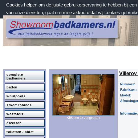
Cookies helpen om de juiste gebruikerservaring te hebben bij ee
van onze diensten, gaat u ermee akkoord dat wij cookies gebruik
vrijdag 7 augustus 2026, 00:27 uur
Welkom bij Showroombadkamers.nl
Villero
complete
badkamers
Nummer:
baden
Fabrikant:
Model:
whirlpools
Afmetinge
stoomcabines
Informatie:
wastafels
Klik om te vergroten.
diversen
toiletten / bidet