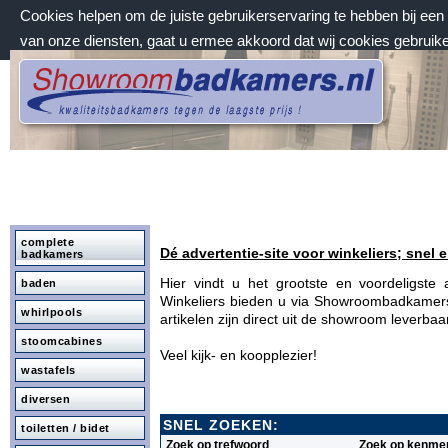
Cookies helpen om de juiste gebruikerservaring te hebben bij ee
van onze diensten, gaat u ermee akkoord dat wij cookies gebruik
zondag 9 augustus 2026, 17:52 uur
Welkom bij Showroombadkamers.nl
complete
Dé advertentie-site voor winkeliers; snel e
badkamers
Hier vindt u het grootste en voordeligst
baden
Winkeliers bieden u via Showroombadkamers.
whirlpools
artikelen zijn direct uit de showroom leverba
stoomcabines
Veel kijk- en koopplezier!
wastafels
diversen
SNEL ZOEKEN:
toiletten / bidet
Zoek op trefwoord
Zoek op kenme