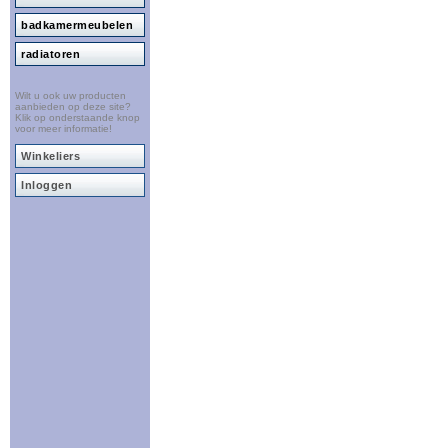
badkamermeubelen
radiatoren
Wilt u ook uw producten
aanbieden op deze site?
Klik op onderstaande knop
voor meer informatie!
Winkeliers
Inloggen