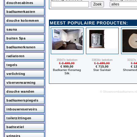
douchecabines
badkamerkasten
douche kolommen
MEEST POPULAIRE PRODUCTEN:
sauna
buiten Spa
badkamerkranen
radiatoren
35947x bekeken
33834x bekeken
32117x
€ 2.499,00
€ 1.495,00
€ 3
tegels
€ 999,00
€ 715,00
€ 1
Badkamer Keramag
Star Sanitair
Showmode
Silk
verlichting
vloerverwarming
douche wanden
© Showroombadkamers.
badkamerspiegels
inbouwreservoirs
toiletzittingen
badtextiel
urinoirs